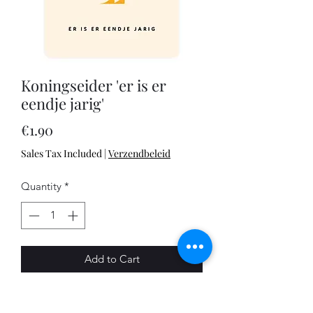
Koningseider 'er is er
eendje jarig'
Price
€1.90
Sales Tax Included
|
Verzendbeleid
Quantity
*
Add to Cart
Deze prachtige eend heeft een