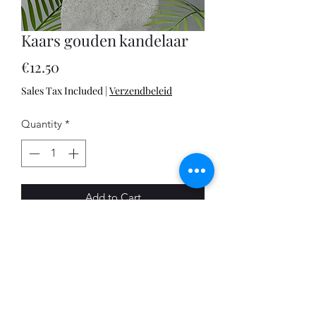
Kaars gouden kandelaar
Price
€12.50
Sales Tax Included
|
Verzendbeleid
Quantity
*
Add to Cart
Deze kaars is eigenlijk te tof om op te
branden. Het lijkt op een ouderwetse
kandelaar, maar deze is zoooo 2024!
Het is een kaars vermomd als
kandelaar. Geef jij deze aan jezelf of