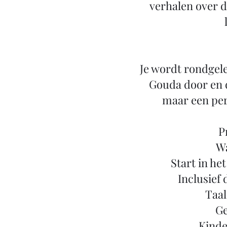
verhalen over d
Je wordt rondgele
Gouda door en 
maar een per
P
Wa
Start in he
Inclusief
Taal
Ge
Kinder