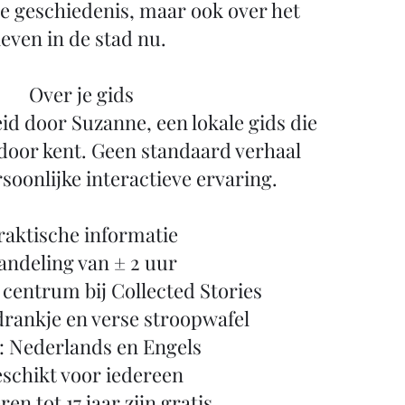
e geschiedenis, maar ook over het
leven in de stad nu.
Over je gids
id door Suzanne, een lokale gids die
door kent. Geen standaard verhaal
soonlijke interactieve ervaring.
raktische informatie
ndeling van ± 2 uur
t centrum bij Collected Stories
 drankje en verse stroopwafel
: Nederlands en Engels
schikt voor iedereen
en tot 17 jaar zijn gratis