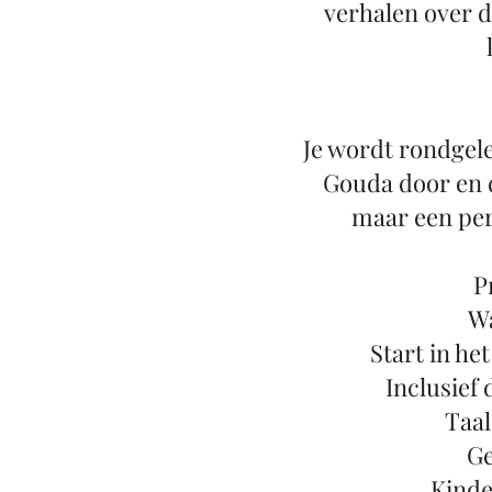
verhalen over d
Je wordt rondgele
Gouda door en 
maar een per
P
Wa
Start in he
Inclusief
Taal
Ge
Kinder