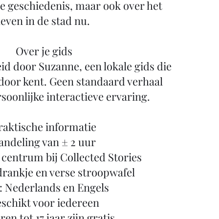
e geschiedenis, maar ook over het
leven in de stad nu.
Over je gids
id door Suzanne, een lokale gids die
door kent. Geen standaard verhaal
soonlijke interactieve ervaring.
raktische informatie
ndeling van ± 2 uur
t centrum bij Collected Stories
 drankje en verse stroopwafel
: Nederlands en Engels
schikt voor iedereen
en tot 17 jaar zijn gratis