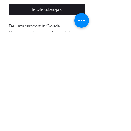
In winkelwagen
De Lazaruspoort in Gouda.
Handgemaakt en beschilderd door een
echte Goudse vakman! Loop jij ook
vaak langs deze toegangspoort van
Museum Gouda? Wist je dat deze
poort van origine niet op deze plek
stond, maar deze hiernaar toe is
verplaatst? Collected Stories verteld je
graag meer over deze bijzondere
poort. Als je de Lazaruspoort in de
fysieke winkel koopt vertel ik je graag
wat leuke feitjes! Ken je iemand die
gaat trouwen in de tuin van Museum
Gouda? Super orgineel
huwelijkscadeau! En natuurlijk wordt
het ontzettend mooi ingepakt...