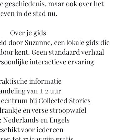
e geschiedenis, maar ook over het
leven in de stad nu.
Over je gids
id door Suzanne, een lokale gids die
door kent. Geen standaard verhaal
soonlijke interactieve ervaring.
raktische informatie
ndeling van ± 2 uur
t centrum bij Collected Stories
 drankje en verse stroopwafel
: Nederlands en Engels
schikt voor iedereen
en tot 17 jaar zijn gratis