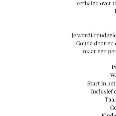
verhalen over d
Je wordt rondgele
Gouda door en 
maar een per
P
Wa
Start in he
Inclusief
Taal
Ge
Kinder