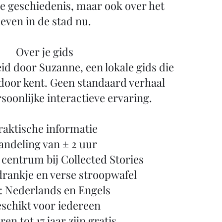
e geschiedenis, maar ook over het
leven in de stad nu.
Over je gids
id door Suzanne, een lokale gids die
door kent. Geen standaard verhaal
soonlijke interactieve ervaring.
raktische informatie
ndeling van ± 2 uur
t centrum bij Collected Stories
 drankje en verse stroopwafel
: Nederlands en Engels
schikt voor iedereen
en tot 17 jaar zijn gratis