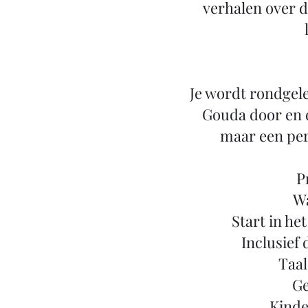
verhalen over d
Je wordt rondgele
Gouda door en 
maar een per
P
Wa
Start in he
Inclusief
Taal
Ge
Kinder