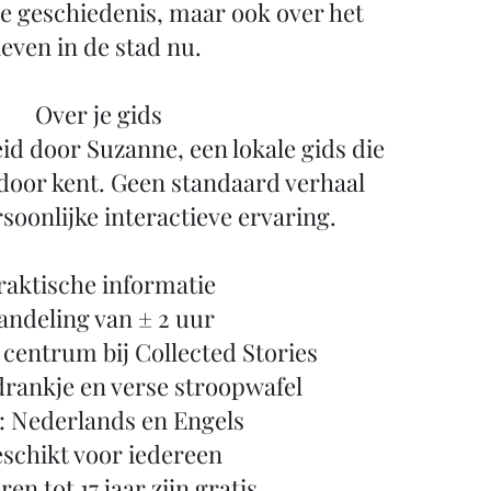
e geschiedenis, maar ook over het
leven in de stad nu.
Over je gids
id door Suzanne, een lokale gids die
door kent. Geen standaard verhaal
soonlijke interactieve ervaring.
raktische informatie
ndeling van ± 2 uur
t centrum bij Collected Stories
 drankje en verse stroopwafel
: Nederlands en Engels
schikt voor iedereen
en tot 17 jaar zijn gratis