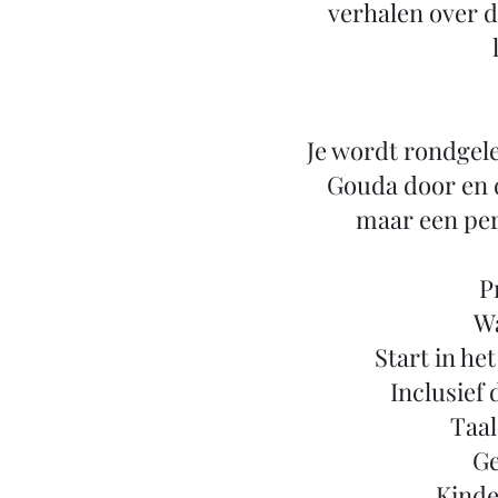
verhalen over d
Je wordt rondgele
Gouda door en 
maar een per
P
Wa
Start in he
Inclusief
Taal
Ge
Kinder