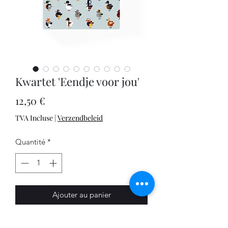
Kwartet 'Eendje voor jou'
Prix
12,50 €
TVA Incluse
|
Verzendbeleid
Quantité
*
Ajouter au panier
Het leukste kwartetspel! Verzamel alle