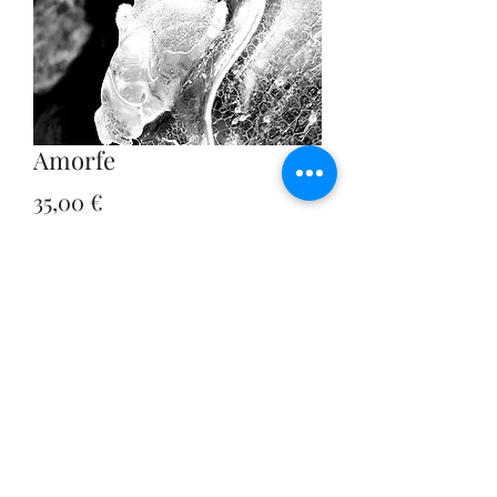
Amorfe
Prix
35,00 €
TVA Incluse
|
Verzendbeleid
Quantité
*
Ajouter au panier