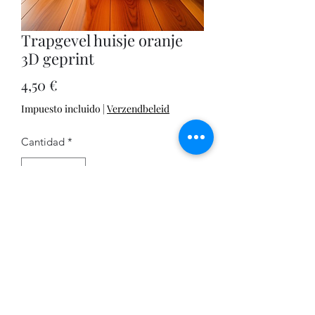
Trapgevel huisje oranje
3D geprint
Precio
4,50 €
Impuesto incluido
|
Verzendbeleid
Cantidad
*
Agregar al carrito
Een schattig klein trapgeveltje om
bijvoorbeeld een ledlichtje of klein
plantje in te doen. Een mooie oranje
kleur, om vrolijk van te worden!