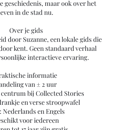
e geschiedenis, maar ook over het
leven in de stad nu.
Over je gids
id door Suzanne, een lokale gids die
door kent. Geen standaard verhaal
soonlijke interactieve ervaring.
raktische informatie
ndeling van ± 2 uur
t centrum bij Collected Stories
 drankje en verse stroopwafel
: Nederlands en Engels
schikt voor iedereen
en tot 17 jaar zijn gratis