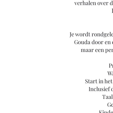
verhalen over d
Je wordt rondgele
Gouda door en 
maar een per
P
Wa
Start in he
Inclusief
Taal
Ge
Kinder