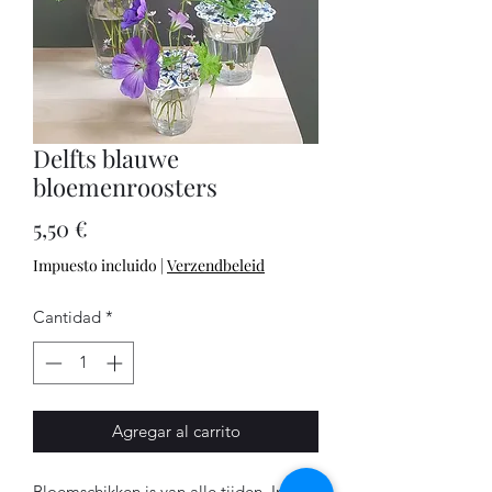
Delfts blauwe
bloemenroosters
Precio
5,50 €
Impuesto incluido
|
Verzendbeleid
Cantidad
*
Agregar al carrito
Bloemschikken is van alle tijden. In de