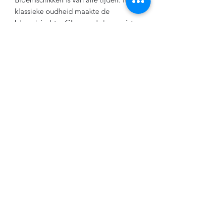
klassieke oudheid maakte de
bloembindster Glycera al de mooiste
boeketten. In later eeuwen ontwikkelde
men allerlei hulpmiddelen om steeds
indrukwekkender bloemstukken te
creëren.
De meest eenvoudige vorm hiervan is
het bloemenrooster. Het ontwerp van
deze roosters gaat terug op een
Delftsblauw, 17e-eeuws voorbeeld met
strooibloemen.
Product informatie
3 bloemenroosters, 1 envelop en een
kaart met ruimte voor eigen tekst.
Diameter: ± 12, 10 en 7 cm.
Gemaakt van gerecycled