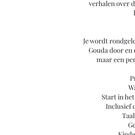
verhalen over d
Je wordt rondgele
Gouda door en 
maar een per
P
Wa
Start in he
Inclusief
Taal
Ge
Kinder