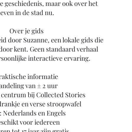
e geschiedenis, maar ook over het
leven in de stad nu.
Over je gids
id door Suzanne, een lokale gids die
door kent. Geen standaard verhaal
soonlijke interactieve ervaring.
raktische informatie
ndeling van ± 2 uur
t centrum bij Collected Stories
 drankje en verse stroopwafel
: Nederlands en Engels
schikt voor iedereen
en tot 17 jaar zijn gratis